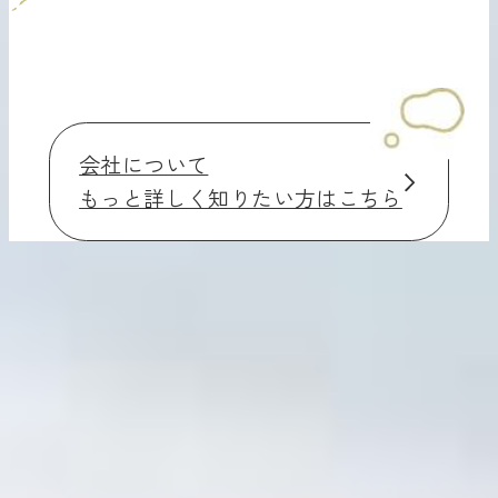
今まで、何かモヤモヤ
していたものの正体が
会社について
話をするなかで、かな
もっと詳しく知りたい方はこちら
従業員
りはっきりしてきまし
た。さらに
次の段階に
進めそう
な感覚があり
ます。
50代男性・ユニットリ
ーダー