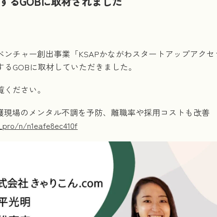
するGOBに取材されました
ベンチャー創出事業「KSAPかながわスタートアップアク
するGOBに取材していただきました。
覧ください。
護現場のメンタル不調を予防、離職率や採用コストも改善
_pro/n/n1eafe8ec410f